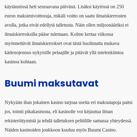
käytännössä heti seuraavana päivänä. Lisäksi käytössä on 250
euron maksimivoittoraja, mikäli voitto on saatu ilmaiskierrosten
avulla, jotka eivät edellytä talletusta. Näin ollen miljoonääriksi ei
ilmaiskierroksilla pääse tulemaan. Kolme kertaa viikossa
myönnettävät ilmaiskierrokset ovat tästä huolimatta mukava
kädenojennus nykyisille pelaajille ja pitävät yllä mielenkiintoa
kasinoa kohtaan.
Buumi maksutavat
Nykyään ihan jokainen kasino tarjoaa useita eri maksutapoja paitsi
jos, toimii pikakasinona, eli kasinolle voi kirjautua ilman
rekisteröitymistä ja tehdä talletuksen pelitilille samassa yhteydessä.
Näiden kasinoiden joukkoon kuuluu myös Buumi Casino.