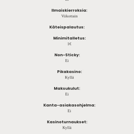
Ilmaiskierroksia:
Viikottain
Käteispalautus:
Minimitalletus:
1€
Non-Sticky:
Ei
Pikakasino:
Kyllä
Maksukulut:
Ei
Kanta-asiakasohjelma:
Ei
Kasinoturnaukset:
Kyllä