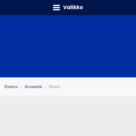
Valikko
Etusivu
Arvostelut
Buumi