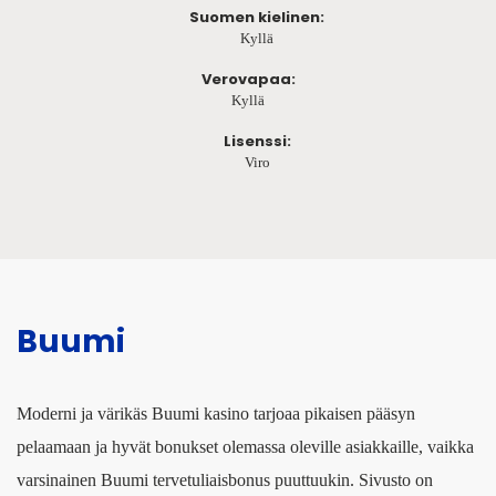
Suomen kielinen:
Kyllä
Verovapaa:
Kyllä
Lisenssi:
Viro
Buumi
Moderni ja värikäs Buumi kasino tarjoaa pikaisen pääsyn
pelaamaan ja hyvät bonukset olemassa oleville asiakkaille, vaikka
varsinainen Buumi tervetuliaisbonus puuttuukin. Sivusto on