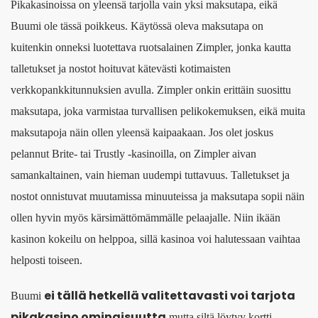
Pikakasinoissa on yleensä tarjolla vain yksi maksutapa, eikä
Buumi ole tässä poikkeus. Käytössä oleva maksutapa on
kuitenkin onneksi luotettava ruotsalainen Zimpler, jonka kautta
talletukset ja nostot hoituvat kätevästi kotimaisten
verkkopankkitunnuksien avulla. Zimpler onkin erittäin suosittu
maksutapa, joka varmistaa turvallisen pelikokemuksen, eikä muita
maksutapoja näin ollen yleensä kaipaakaan. Jos olet joskus
pelannut Brite- tai Trustly -kasinoilla, on Zimpler aivan
samankaltainen, vain hieman uudempi tuttavuus. Talletukset ja
nostot onnistuvat muutamissa minuuteissa ja maksutapa sopii näin
ollen hyvin myös kärsimättömämmälle pelaajalle. Niin ikään
kasinon kokeilu on helppoa, sillä kasinoa voi halutessaan vaihtaa
helposti toiseen.
ei tällä hetkellä valitettavasti voi tarjota
Buumi
pikakasino ominaisuutta
mutta siltä löytyy kortti,