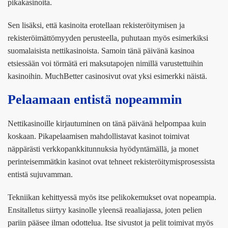
pikakasinoita.
Sen lisäksi, että kasinoita erotellaan rekisteröitymisen ja
rekisteröimättömyyden perusteella, puhutaan myös esimerkiksi
suomalaisista nettikasinoista. Samoin tänä päivänä kasinoa
etsiessään voi törmätä eri maksutapojen nimillä varustettuihin
kasinoihin. MuchBetter casinosivut ovat yksi esimerkki näistä.
Pelaamaan entistä nopeammin
Nettikasinoille kirjautuminen on tänä päivänä helpompaa kuin
koskaan. Pikapelaamisen mahdollistavat kasinot toimivat
näppärästi verkkopankkitunnuksia hyödyntämällä, ja monet
perinteisemmätkin kasinot ovat tehneet rekisteröitymisprosessista
entistä sujuvamman.
Tekniikan kehittyessä myös itse pelikokemukset ovat nopeampia.
Ensitalletus siirtyy kasinolle yleensä reaaliajassa, joten pelien
pariin pääsee ilman odottelua. Itse sivustot ja pelit toimivat myös