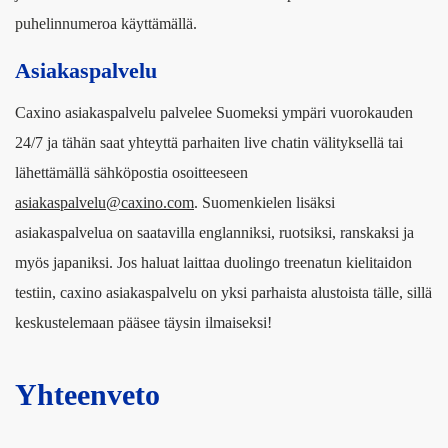
puhelinnumeroa käyttämällä.
Asiakaspalvelu
Caxino asiakaspalvelu palvelee Suomeksi ympäri vuorokauden
24/7 ja tähän saat yhteyttä parhaiten live chatin välityksellä tai
lähettämällä sähköpostia osoitteeseen
asiakaspalvelu@caxino.com
. Suomenkielen lisäksi
asiakaspalvelua on saatavilla englanniksi, ruotsiksi, ranskaksi ja
myös japaniksi. Jos haluat laittaa duolingo treenatun kielitaidon
testiin, caxino asiakaspalvelu on yksi parhaista alustoista tälle, sillä
keskustelemaan pääsee täysin ilmaiseksi!
Yhteenveto