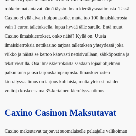
rohkeimmat antavat nämä täysin ilman kierrätysvaatimusta. Tässä
Caxino ei yllä aivan huipputasolle, mutta tuo 100 ilmaiskierrosta
vain 1 euron talletuksella, lupaa hyvää tälle saralle. Entä muut
Caxino ilmaiskierrokset, onko näitä? Kyllä on. Uusia
ilmaiskierroksia nettikasino tarjoaa talletuksen yhteydessä joka
viikko ja näistä se kertoo kätevästi nettisivuillaan, sähköpostina ja
tekstiviestillä. Osa ilmaiskierroksista saadaan lojaaliohjelman
palkintoina ja osa tarjouskampanjoista. Ilmaiskierrosten
kierrätysvaatimus on tarjous kohtaista, mutta yleisesti näiden
voittoja koskee sama 35-kertainen kierrätysvaatimus.
Caxino Casinon Maksutavat
Caxino maksutavat tarjoavat suomalaiselle pelaajalle valikoiman