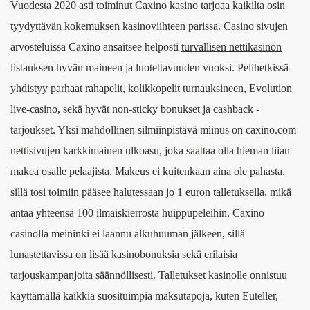
Vuodesta 2020 asti toiminut Caxino kasino tarjoaa kaikilta osin
tyydyttävän kokemuksen kasinoviihteen parissa. Casino sivujen
arvosteluissa Caxino ansaitsee helposti
turvallisen nettikasinon
listauksen hyvän maineen ja luotettavuuden vuoksi. Pelihetkissä
yhdistyy parhaat rahapelit, kolikkopelit turnauksineen, Evolution
live-casino, sekä hyvät non-sticky bonukset ja cashback -
tarjoukset. Yksi mahdollinen silmiinpistävä miinus on caxino.com
nettisivujen karkkimainen ulkoasu, joka saattaa olla hieman liian
makea osalle pelaajista. Makeus ei kuitenkaan aina ole pahasta,
sillä tosi toimiin pääsee halutessaan jo 1 euron talletuksella, mikä
antaa yhteensä 100 ilmaiskierrosta huippupeleihin. Caxino
casinolla meininki ei laannu alkuhuuman jälkeen, sillä
lunastettavissa on lisää kasinobonuksia sekä erilaisia
tarjouskampanjoita säännöllisesti. Talletukset kasinolle onnistuu
käyttämällä kaikkia suosituimpia maksutapoja, kuten Euteller,