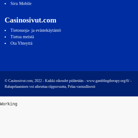
Siru Mobile
Casinosivut.com
Tietosuoja- ja evästekäytäntö
Tietoa meistä
Ota Yhteyttä
© Casinosivut.com, 2022 - Kaikki oikeudet pidätetään - www.gamblingtherapy.org/fi/ -
Rahapelaaminen voi aiheuttaa riippuvuutta, Pelaa vastuullisesti
Working