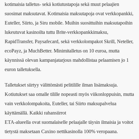
kotimaisia talletus- sekä kotiutustapoja sekä muut pelaajien
suosimat maksutavat. Kotimaisia maksutapoja ovat verkkopankki,
Euteller, Siirto, ja Siru mobile. Muihin suosittuihin maksutapoihin
lukeutuvat kasinoilta tuttu Brite-verkkopankkimaksu,
RapidTransfer, Paysafecard, sekä verkkolompakot Skrill, Neteller,
ecoPayz, ja MuchBetter. Minimitalletus on 10 euroa, mutta
käynnissä olevan kampanjatarjous mahdollistaa pelaamisen jo 1
euron talletuksella.
Talletukset siirtyy välittömästi pelitilille ilman lisämaksuja.
Kotiutukset saa omalle tilille nopeasti myös viikonloppuisin, mutta
vain verkkolompakoita, Euteller, tai Siirto maksupalvelua
käyttämällä. Kaikki rahansiirrot
ETA-alueella ovat suomalaiselle pelaajalle täysin ilmaisia ja voitot
tietystä maksetaan Caxino nettikasinolla 100% veropaana.