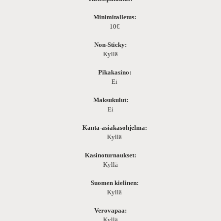
Minimitalletus:
10€
Non-Sticky:
Kyllä
Pikakasino:
Ei
Maksukulut:
Ei
Kanta-asiakasohjelma:
Kyllä
Kasinoturnaukset:
Kyllä
Suomen kielinen:
Kyllä
Verovapaa:
Kyllä