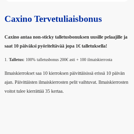
Caxino Tervetuliaisbonus
Caxino antaa non-sticky talletusbonuksen uusille pelaajille ja
saat 10 päiväksi pyöriteltävää jopa 1€ talletuksella!
Talletus:
100% talletusbonus 200€ asti + 100 ilmaiskierrosta
Ilmaiskierrokset saa 10 kierroksen päivittäisissä erissä 10 päivän
ajan. Päivittäisten ilmaiskierrosten pelit vaihtuvat. Ilmaiskierrosten
voitot tulee kierrättää 35 kertaa.