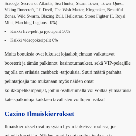
Scrooge, Secrets of Atlantis, Sea Hunter, Steam Tower, Tower Quest,
Viking Runecraft, Lil Devil, The Wish Master, Kingmaker, Beautiful
Bones, Wild Swarm, Blazing Bull, Hellcatraz, Street Fighter II, Royal
Mint, Marching Legions : 0%)
Kaikki live-pelit ja pyötäpelit 50%
Kaikki videopokeripelit 0%
Muita bonuksia ovat lukuisat lojaaliohjelmaan vaikuttavat
boosterit ja tämän palkinnot, kasinoturnaukset, sekä VIP-pelaajille
tarjolla on erilaisia cashback -tarjouksia. Suuri määrä parhaita
pelintarjoajia tuo mukanaan myös näiden omat
kolikkopelikampanjat, joihin osallistumalla voi voittaa ylimääräisiä
käteispalkintoja kaikkien tavallisten voittojen lisäksi!
Caxino Ilmaiskierrokset
Ilmaiskierrokset ovat nykyään hyvin tärkeässä roolissa, jos
minulta kysytään. Näiden arvoilla voi erottua joukosta ja