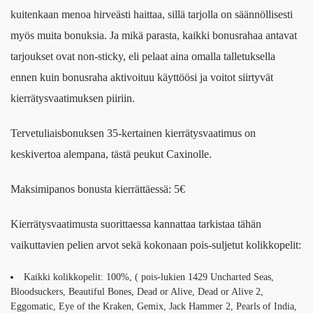
kuitenkaan menoa hirveästi haittaa, sillä tarjolla on säännöllisesti
myös muita bonuksia. Ja mikä parasta, kaikki bonusrahaa antavat
tarjoukset ovat non-sticky, eli pelaat aina omalla talletuksella
ennen kuin bonusraha aktivoituu käyttöösi ja voitot siirtyvät
kierrätysvaatimuksen piiriin.
Tervetuliaisbonuksen 35-kertainen kierrätysvaatimus on
keskivertoa alempana, tästä peukut Caxinolle.
Maksimipanos bonusta kierrättäessä: 5€
Kierrätysvaatimusta suorittaessa kannattaa tarkistaa tähän
vaikuttavien pelien arvot sekä kokonaan pois-suljetut kolikkopelit:
Kaikki kolikkopelit: 100%, ( pois-lukien 1429 Uncharted Seas,
Bloodsuckers, Beautiful Bones, Dead or Alive, Dead or Alive 2,
Eggomatic, Eye of the Kraken, Gemix, Jack Hammer 2, Pearls of India,