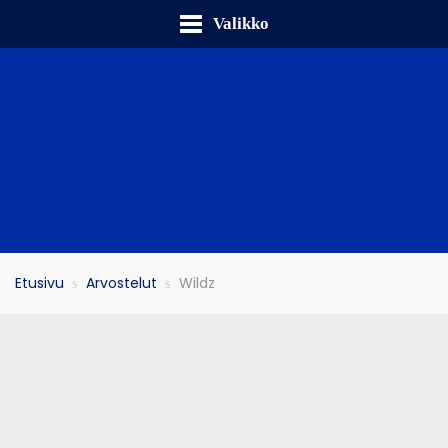
Valikko
Etusivu
Arvostelut
Wildz