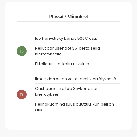
Plussat / Miinukset
Iso Non-sticky bonus 500€ asti.
Reilut bonusehdot 35-kertaisella
kierrätyksellä.
Ei talletus- tai kotiutuskuluja.
Ilmaiskierrosten voitot ovat kierrätyksellä.
Cashback sisältää 35-kertaisen
kierrätyksen.
Pelihakuominaisuus puuttuu, kun peli on
auki.