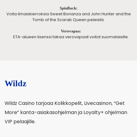
SpinBack:
Voita ilmaiskierroksia Sweet Bonanza and John Hunter and the
Tomb of the Scarab Queen peleistä.
Verovapaa:
ETA-alueen lisenssi takaa verovapaat voitot suomalaisille.
Wildz
Wildz Casino tarjoaa Kolikkopelit, Livecasinon, “Get
More” kanta-asiakasohjelman ja Loyalty+ ohjelman
VIP pelaajille.