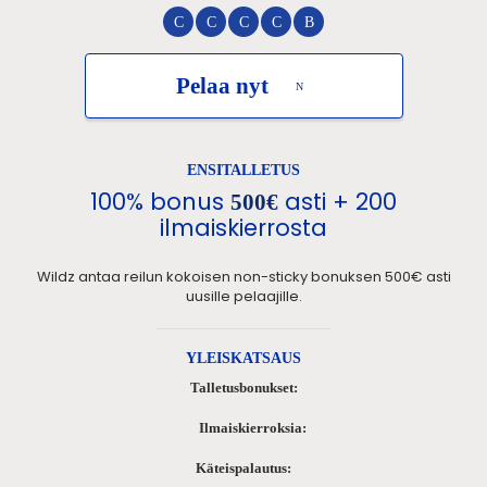
Pelaa nyt
ENSITALLETUS
100% bonus
asti + 200
500€
ilmaiskierrosta
Wildz antaa reilun kokoisen non-sticky bonuksen 500€ asti
uusille pelaajille.
YLEISKATSAUS
Talletusbonukset:
Ilmaiskierroksia:
Käteispalautus: