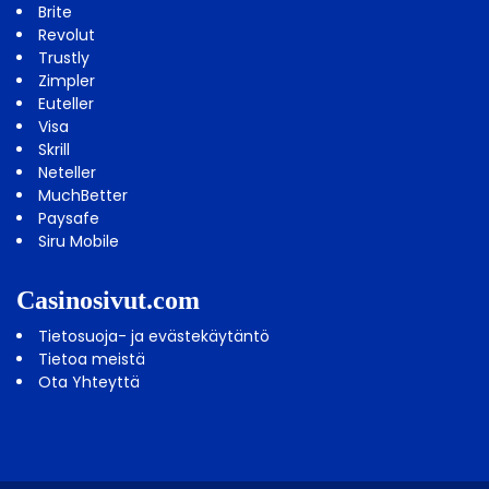
Brite
Revolut
Trustly
Zimpler
Euteller
Visa
Skrill
Neteller
MuchBetter
Paysafe
Siru Mobile
Casinosivut.com
Tietosuoja- ja evästekäytäntö
Tietoa meistä
Ota Yhteyttä